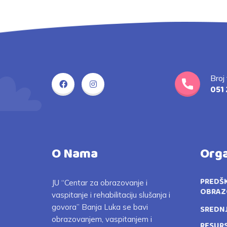
Broj
051 
O Nama
Orga
PREDŠ
JU “Centar za obrazovanje i
OBRAZ
vaspitanje i rehabilitaciju slušanja i
govora” Banja Luka se bavi
SREDN
obrazovanjem, vaspitanjem i
RESUR