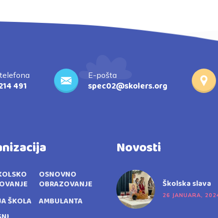
 telefona
E-pošta
214 491
spec02@skolers.org
nizacija
Novosti
KOLSKO
OSNOVNO
Školska slava
OVANJE
OBRAZOVANJE
26 JANUARA, 202
JA ŠKOLA
AMBULANTA
SNI