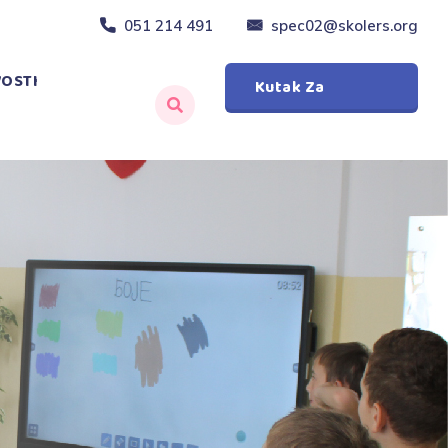
051 214 491
spec02@skolers.org
OSTI
Kutak Za
Roditelje