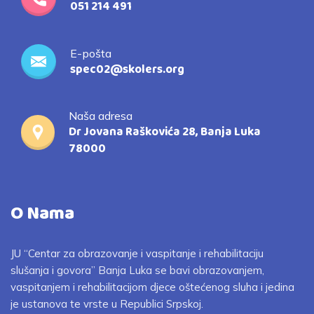
051 214 491
E-pošta
spec02@skolers.org
Naša adresa
Dr Jovana Raškovića 28, Banja Luka
78000
O Nama
JU “Centar za obrazovanje i vaspitanje i rehabilitaciju
slušanja i govora” Banja Luka se bavi obrazovanjem,
vaspitanjem i rehabilitacijom djece oštećenog sluha i jedina
je ustanova te vrste u Republici Srpskoj.