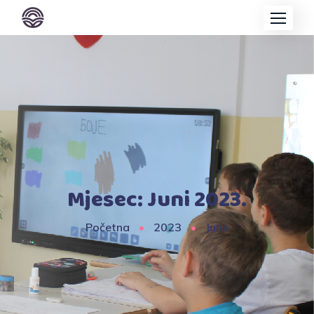
Mjesec:
Juni 2023.
Početna
2023
June