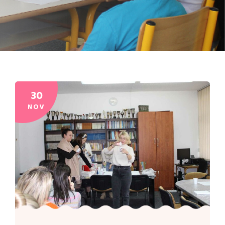
30
NOV