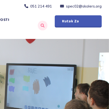
051 214 491
spec02@skolers.org
OSTI
Kutak Za
Roditelje