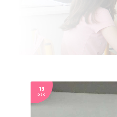
13
DEC