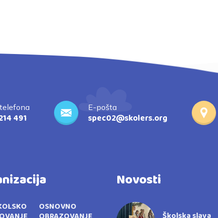
 telefona
E-pošta
214 491
spec02@skolers.org
nizacija
Novosti
KOLSKO
OSNOVNO
Školska slava
OVANJE
OBRAZOVANJE