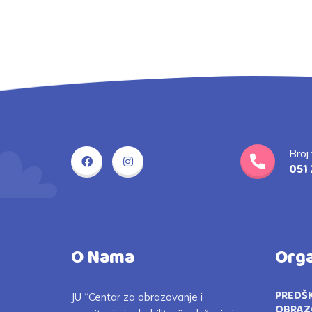
Broj
051 
O Nama
Orga
PREDŠ
JU “Centar za obrazovanje i
OBRAZ