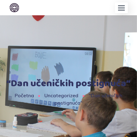
“Dan učeničkih postignuća”
Početna
Uncategorized
"Dan učeničkih
postignuća"