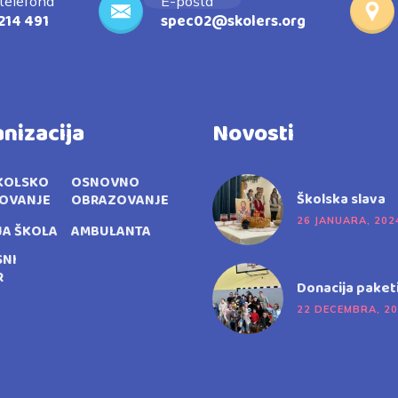
 telefona
E-pošta
214 491
spec02@skolers.org
nizacija
Novosti
KOLSKO
OSNOVNO
Školska slava
OVANJE
OBRAZOVANJE
26 JANUARA, 202
JA ŠKOLA
AMBULANTA
SNI
R
Donacija paket
22 DECEMBRA, 2