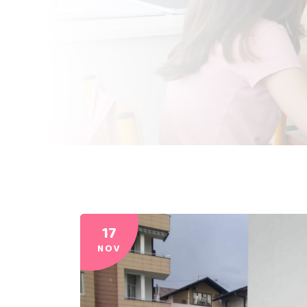
17
NOV