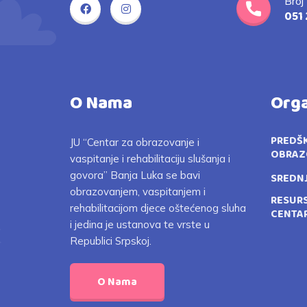
Broj
051 
O Nama
Orga
PREDŠ
JU “Centar za obrazovanje i
OBRAZ
vaspitanje i rehabilitaciju slušanja i
govora” Banja Luka se bavi
SREDN
obrazovanjem, vaspitanjem i
RESUR
rehabilitacijom djece oštećenog sluha
CENTA
i jedina je ustanova te vrste u
Republici Srpskoj.
O Nama