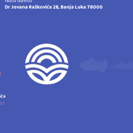
Naša adresa
Dr Jovana Raškovića 28, Banja Luka 78000
4
ića
023