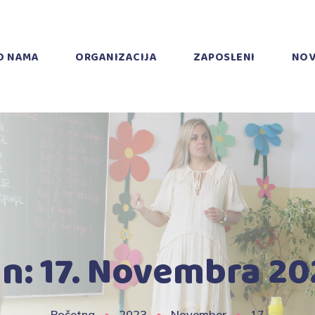
O NAMA
ORGANIZACIJA
ZAPOSLENI
NOV
n:
17. Novembra 20
Početna
2023
November
17