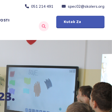
051 214 491
spec02@skolers.org
OSTI
Kutak Za
Roditelje
23.