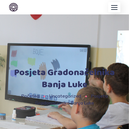
Posjeta Gradonačelnika
Banja Luke
Početna
Uncategorized
Posjeta
Gradonačelnika Banja Luke