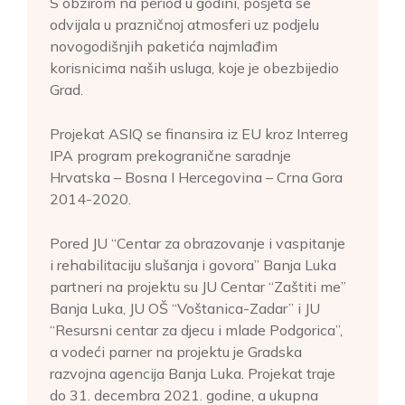
S obzirom na period u godini, posjeta se
odvijala u prazničnoj atmosferi uz podjelu
novogodišnjih paketića najmlađim
korisnicima naših usluga, koje je obezbijedio
Grad.
Projekat ASIQ se finansira iz EU kroz Interreg
IPA program prekogranične saradnje
Hrvatska – Bosna I Hercegovina – Crna Gora
2014-2020.
Pored JU “Centar za obrazovanje i vaspitanje
i rehabilitaciju slušanja i govora” Banja Luka
partneri na projektu su JU Centar “Zaštiti me”
Banja Luka, JU OŠ “Voštanica-Zadar” i JU
“Resursni centar za djecu i mlade Podgorica”,
a vodeći parner na projektu je Gradska
razvojna agencija Banja Luka. Projekat traje
do 31. decembra 2021. godine, a ukupna