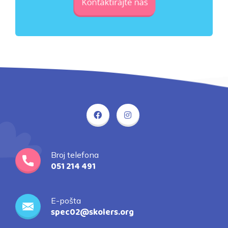
Broj telefona
051 214 491
E-pošta
spec02@skolers.org